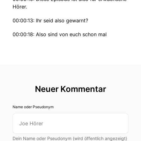
Hörer.
00:00:13: Ihr seid also gewarnt?
00:00:18: Also sind von euch schon mal
Nacktfotos online geliegt worden?
00:00:23: Möglicherweise ja.
00:00:24: Vielleicht wisst ihr's nur noch nicht.
00:00:27: Fest steht dass da draußen wirklich
Neuer Kommentar
verrückte Sachen passieren.
00:00:30: Lass das mich erklären.
Name oder Pseudonym
00:00:32: Da ist zum Beispiel die Polizei.
00:00:34: Sie hat Zugriff auf einige ziemlich
Dein Name oder Pseudonym (wird öffentlich angezeigt)
heftige Werkzeuge.