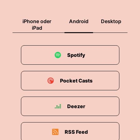
in deren Konten einzudringen und an
Nacktwotos zu kommen.
iPhone oder
Android
Desktop
00:01:47: Ja, ein Polizist hat seine Macht
iPad
missbraucht um Nacktfotos von Frauen zu
stehlen und versuchte dann sie damit zu
erpressen.
Spotify
00:01:54: Dafür ist der ins Gefängnis gewandert.
00:01:56: Aber es spielt eigentlich keine Rolle
Pocket Casts
ob's nun Polizists war oder nicht.
00:02:00: Allein die Vorstellung dass ein Hacker
Deezer
in euer Konto einbrechen Und private Fotos von
eurem Handy steheln kann Ist ein riesiges
Problem.
RSS Feed
00:02:10: Ich habe aber auch unzählige